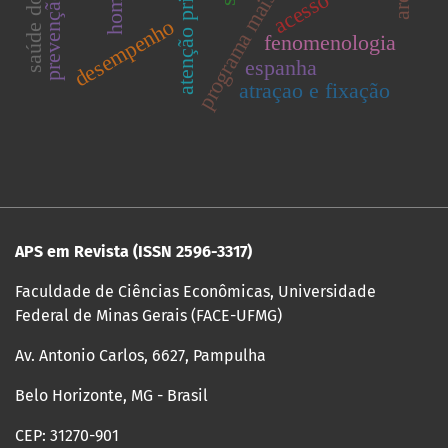
programa mais médicos
saúde do idoso
homens
acesso
desempenho
fenomenologia
espanha
atraçao e fixação
APS em Revista (ISSN
2596-3317)
Faculdade de Ciências Econômicas, Universidade
Federal de Minas Gerais (FACE-UFMG)
Av. Antonio Carlos, 6627, Pampulha
Belo Horizonte, MG - Brasil
CEP: 31270-901